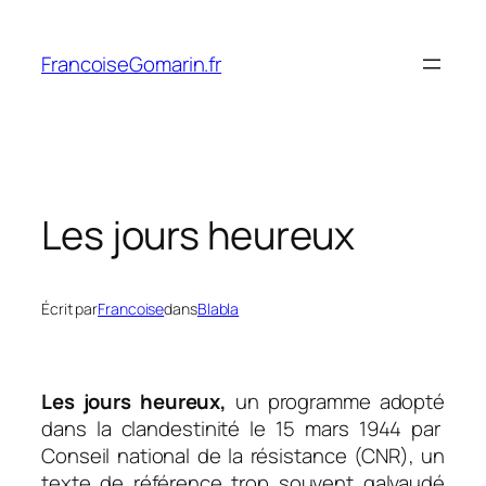
Aller
au
FrancoiseGomarin.fr
contenu
Les jours heureux
Écrit par
Francoise
dans
Blabla
Les jours heureux,
un programme adopté
dans la clandestinité le 15 mars 1944 par
Conseil national de la résistance (CNR), un
texte de référence trop souvent galvaudé