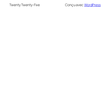
Twenty Twenty-Five
Conçu avec
WordPress