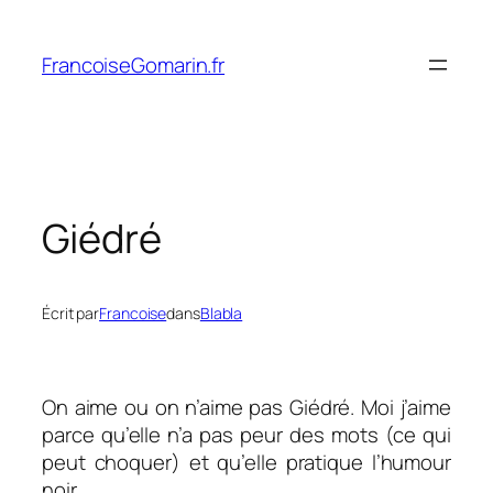
Aller
au
FrancoiseGomarin.fr
contenu
Giédré
Écrit par
Francoise
dans
Blabla
On aime ou on n’aime pas Giédré. Moi j’aime
parce qu’elle n’a pas peur des mots (ce qui
peut choquer) et qu’elle pratique l’humour
noir.