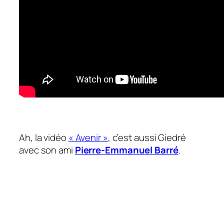
Ah, la vidéo
« Avenir »
, c’est aussi Giedré
avec son ami
Pierre-Emmanuel Barré
.