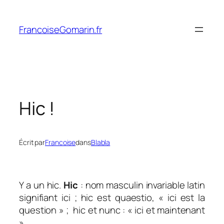
Aller
au
FrancoiseGomarin.fr
contenu
Hic !
Écrit par
Francoise
dans
Blabla
Y a un hic.
Hic
: nom masculin invariable latin
signifiant ici ;
hic est quaestio, «
ici est la
question
»
;
hic et nunc : « ici et maintenant
».