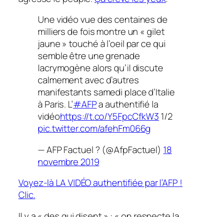
Une vidéo vue des centaines de
milliers de fois montre un « gilet
jaune » touché à l’oeil par ce qui
semble être une grenade
lacrymogène alors qu’il discute
calmement avec d’autres
manifestants samedi place d’Italie
à Paris. L’
#AFP
a authentifié la
vidéo
https://t.co/Y5FpcCfkW3
1/2
pic.twitter.com/afehFm066g
— AFP Factuel ? (@AfpFactuel)
18
novembre 2019
Voyez-là LA VIDÉO authentifiée par l’AFP !
Clic.
Il y a « des qui disent » : «
on respecte la