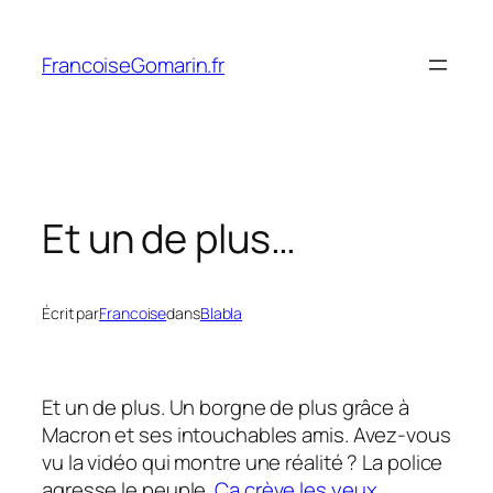
Aller
au
FrancoiseGomarin.fr
contenu
Et un de plus…
Écrit par
Francoise
dans
Blabla
Et un de plus. Un borgne de plus grâce à
Macron et ses intouchables amis. Avez-vous
vu la vidéo qui montre une réalité ? La police
agresse le peuple.
Ça crève les yeux
.