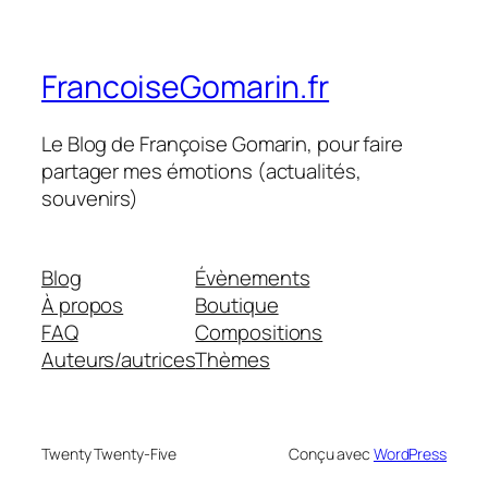
FrancoiseGomarin.fr
Le Blog de Françoise Gomarin, pour faire
partager mes émotions (actualités,
souvenirs)
Blog
Évènements
À propos
Boutique
FAQ
Compositions
Auteurs/autrices
Thèmes
Twenty Twenty-Five
Conçu avec
WordPress