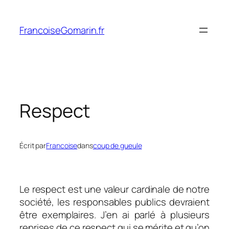
Aller
au
FrancoiseGomarin.fr
contenu
Respect
Écrit par
Francoise
dans
coup de gueule
Le respect est une valeur cardinale de notre
société, les responsables publics devraient
être exemplaires. J’en ai parlé à plusieurs
reprises de ce respect qui se mérite et qu’on