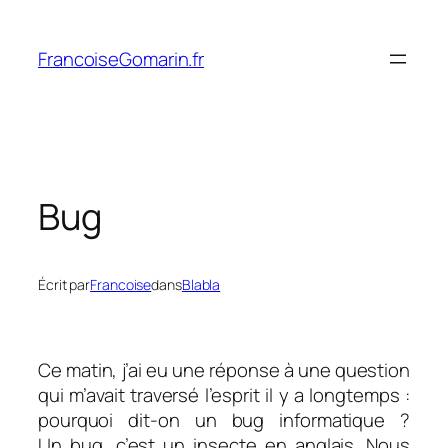
Aller
au
FrancoiseGomarin.fr
contenu
Bug
Écrit par
Francoise
dans
Blabla
Ce matin, j’ai eu une réponse à une question
qui m’avait traversé l’esprit il y a longtemps :
pourquoi dit-on un bug informatique ?
Un bug, c’est un insecte en anglais. Nous