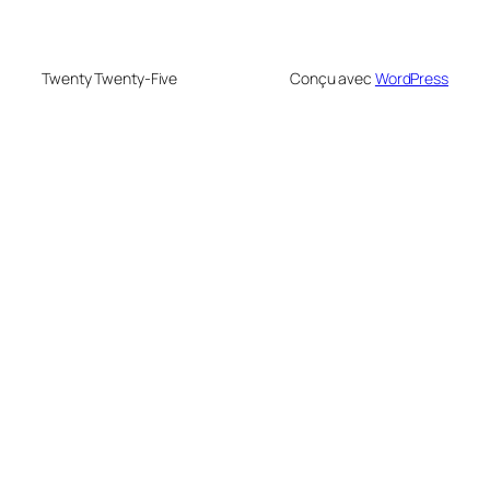
Twenty Twenty-Five
Conçu avec
WordPress