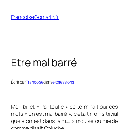
Aller
au
FrancoiseGomarin.fr
contenu
Etre mal barré
Écrit par
Francoise
dans
expressions
Mon billet « Pantoufle » se terminait sur ces
mots « on est mal barré », c’était moins trivial
que « on est dans la m…. » mouise ou merde
comme disait Coluche.