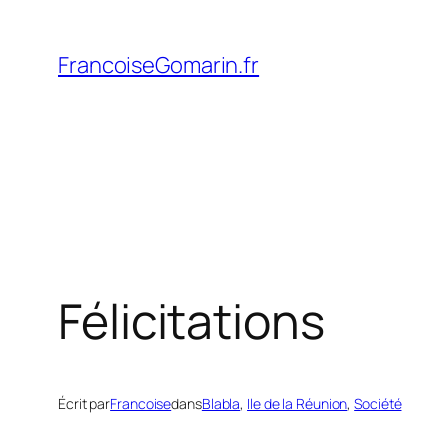
Aller
au
FrancoiseGomarin.fr
contenu
Félicitations
Écrit par
Francoise
dans
Blabla
, 
Ile de la Réunion
, 
Société