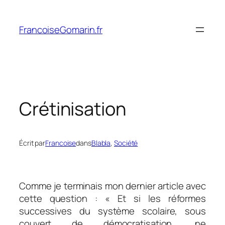
Aller
au
FrancoiseGomarin.fr
contenu
Crétinisation
Écrit par
Francoise
dans
Blabla
, 
Société
Comme je terminais mon dernier article avec
cette question : « Et si les réformes
successives du système scolaire, sous
couvert de démocratisation, ne