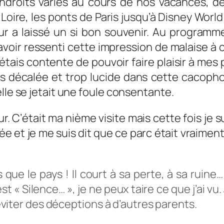
s endroits variés au cours de nos vacances, 
 Loire, les ponts de Paris jusqu’à Disney Worl
ur a laissé un si bon souvenir. Au programme
voir ressenti cette impression de malaise à ca
 j’étais contente de pouvoir faire plaisir à m
s décalée et trop lucide dans cette cacophon
lle se jetait une foule consentante.
r. C’était ma nième visite mais cette fois je s
tée et je me suis dit que ce parc était vraiment
e le pays ! Il court à sa perte, à sa ruine… 
est « Silence… », je ne peux taire ce que j’ai vu
x éviter des déceptions à d’autres parents.