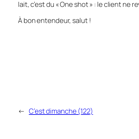
lait, c’est du « One shot » : le client ne
À bon entendeur, salut !
←
C’est dimanche (122)