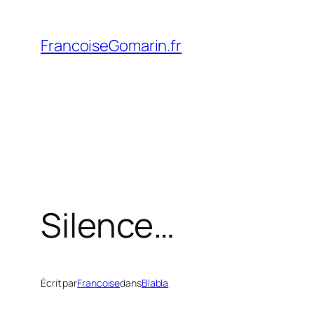
Aller
au
FrancoiseGomarin.fr
contenu
Silence…
Écrit par
Francoise
dans
Blabla