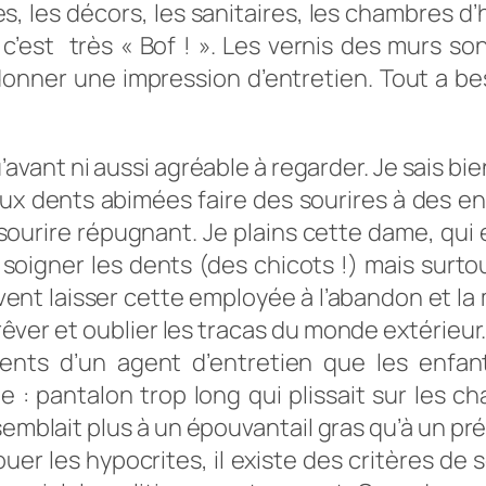
rues, les décors, les sanitaires, les chambres 
c’est très « Bof ! ». Les vernis des murs son
donner une impression d’entretien. Tout a be
avant ni aussi agréable à regarder. Je sais bie
dents abimées faire des sourires à des enfa
ourire répugnant. Je plains cette dame, qui 
e soigner les dents (des chicots !) mais su
t laisser cette employée à l’abandon et la me
 rêver et oublier les tracas du monde extérieur.
dents d’un agent d’entretien que les enfan
e : pantalon trop long qui plissait sur les 
emblait plus à un épouvantail gras qu’à un prépo
uer les hypocrites, il existe des critères de