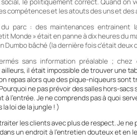
 social, le politiquement correct. Quand on ve
les compétences et les atouts des uns et des 
e du parc : des maintenances entrainent l
Petit Monde » était en panne à dix heures du m
 un Dumbo bâché (la dernière fois c’était deux 
ermés sans information préalable ; chez
 ailleurs, il était impossible de trouver une ta
son repas alors que des pique-niqueurs sont t
 Pourquoi ne pas prévoir des salles hors-sacs s
nt à l’entrée. Je ne comprends pas à quoi serven
a loi de la jungle ! )
raiter les clients avec plus de respect. Je ne 
s dans un endroit à l’entretien douteux et en