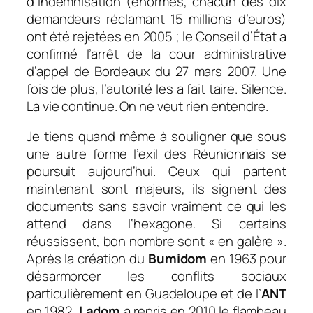
d’indemnisation (énormes, chacun des dix
demandeurs réclamant 15 millions d’euros)
ont été rejetées en 2005 ; le Conseil d’État a
confirmé l’arrêt de la cour administrative
d’appel de Bordeaux du 27 mars 2007. Une
fois de plus, l’autorité les a fait taire. Silence.
La vie continue. On ne veut rien entendre.
Je tiens quand même à souligner que sous
une autre forme l’exil des Réunionnais se
poursuit aujourd’hui. Ceux qui partent
maintenant sont majeurs, ils signent des
documents sans savoir vraiment ce qui les
attend dans l‘hexagone. Si certains
réussissent, bon nombre sont « en galère ».
Après la création du
Bumidom
en 1963 pour
désarmorcer les conflits sociaux
particulièrement en Guadeloupe et de
l’
ANT
en 1982,
Ladom
a repris en 2010 le flambeau