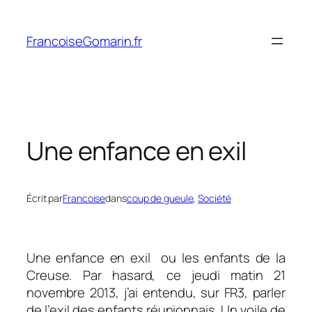
Aller
au
FrancoiseGomarin.fr
contenu
Une enfance en exil
Écrit par
Francoise
dans
coup de gueule
, 
Société
Une enfance en exil ou les enfants de la
Creuse. Par hasard, ce jeudi matin 21
novembre 2013, j’ai entendu, sur FR3, parler
de l’exil des enfants réunionnais. Un voile de