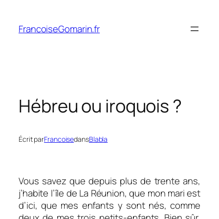
Aller
au
FrancoiseGomarin.fr
contenu
Hébreu ou iroquois ?
Écrit par
Francoise
dans
Blabla
Vous savez que depuis plus de trente ans,
j’habite l’île de La Réunion, que mon mari est
d’ici, que mes enfants y sont nés, comme
deux de mes trois petits-enfants. Bien sûr,