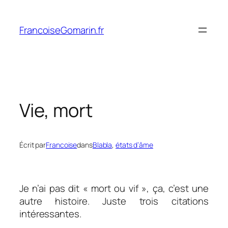
Aller
au
FrancoiseGomarin.fr
contenu
Vie, mort
Écrit par
Francoise
dans
Blabla
, 
états d’âme
Je n’ai pas dit « mort ou vif », ça, c’est une
autre histoire. Juste trois citations
intéressantes.