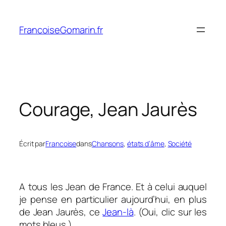
Aller
au
FrancoiseGomarin.fr
contenu
Courage, Jean Jaurès
Écrit par
Francoise
dans
Chansons
, 
états d’âme
, 
Société
A tous les Jean de France. Et à celui auquel
je pense en particulier aujourd’hui, en plus
de Jean Jaurès, ce
Jean-là
. (Oui, clic sur les
mots bleus.)