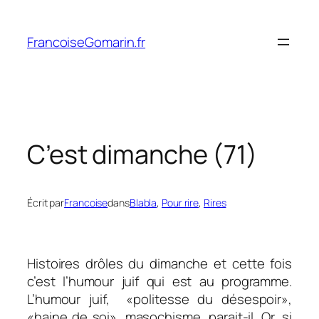
Aller
au
FrancoiseGomarin.fr
contenu
C’est dimanche (71)
Écrit par
Francoise
dans
Blabla
, 
Pour rire
, 
Rires
Histoires drôles du dimanche et cette fois
c’est l’humour juif qui est au programme.
L’humour juif, «politesse du désespoir»,
«haine de soi», masochisme, parait-il. Or, si