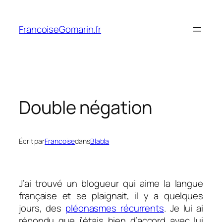
Aller
au
FrancoiseGomarin.fr
contenu
Double négation
Écrit par
Francoise
dans
Blabla
J’ai trouvé un blogueur qui aime la langue
française et se plaignait, il y a quelques
jours, des
pléonasmes récurrents
. Je lui ai
répondu que j’étais bien d’accord avec lui