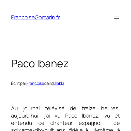
Aller
au
FrancoiseGomarin.fr
contenu
Paco Ibanez
Écrit par
Francoise
dans
Blabla
Au journal télévisé de treize heures,
aujourd’hui, j’ai vu Paco Ibanez, vu et
entendu ce chanteur espagnol de
soixante-dix-huit ans, fidèle à lui-même, à