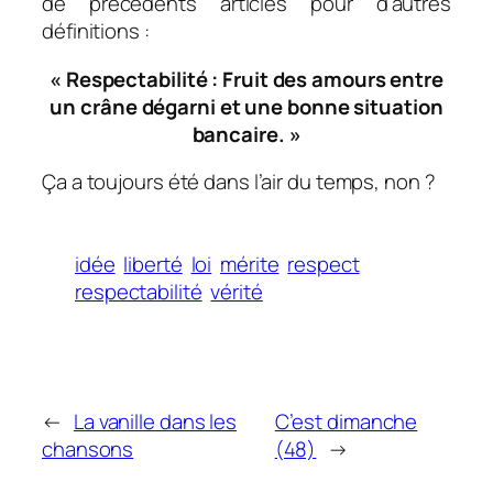
de précédents articles pour d’autres
définitions :
« Respectabilité : Fruit des amours entre
un crâne dégarni et une bonne situation
bancaire. »
Ça a toujours été dans l’air du temps, non ?
idée
liberté
loi
mérite
respect
respectabilité
vérité
←
La vanille dans les
C’est dimanche
chansons
(48)
→