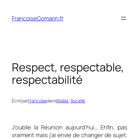
Aller
au
FrancoiseGomarin.fr
contenu
Respect, respectable,
respectabilité
Écrit par
Francoise
dans
Blabla
, 
Société
J’oublie la Réunion aujourd’hui… Enfin, pas
vraiment mais j’ai envie de changer de sujet.