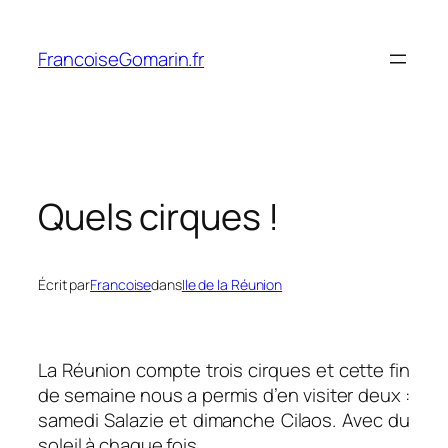
Aller
au
FrancoiseGomarin.fr
contenu
Quels cirques !
Écrit par
Francoise
dans
Ile de la Réunion
La Réunion compte trois cirques et cette fin
de semaine nous a permis d’en visiter deux :
samedi Salazie et dimanche Cilaos. Avec du
soleil à chaque fois.