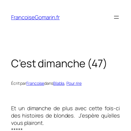
Aller
au
FrancoiseGomarin.fr
contenu
C’est dimanche (47)
Écrit par
Francoise
dans
Blabla
, 
Pour rire
Et un dimanche de plus avec cette fois-ci
des histoires de blondes. J’espère qu’elles
vous plairont.
*****