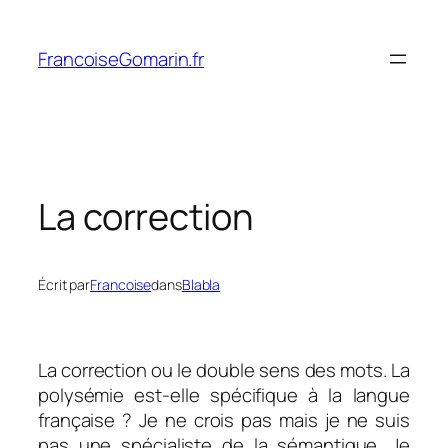
Aller
au
FrancoiseGomarin.fr
contenu
La correction
Écrit par
Francoise
dans
Blabla
La correction ou le double sens des mots. La
polysémie est-elle spécifique à la langue
française ? Je ne crois pas mais je ne suis
pas une spécialiste de la sémantique. Je