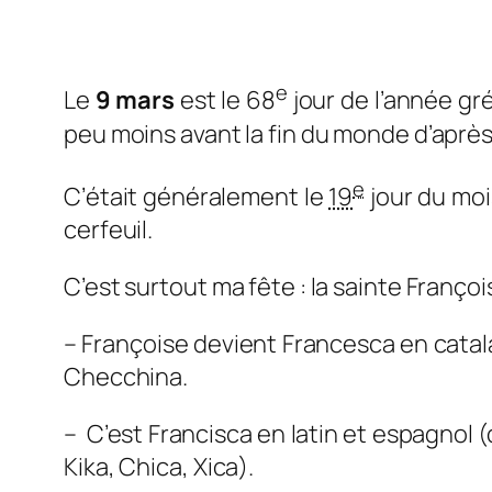
e
Le
9 mars
est le 68
jour de l’année gr
peu moins avant la fin du monde d’après
e
C’était généralement le
19
jour du moi
cerfeuil.
C’est surtout ma fête : la sainte Françoi
– Françoise devient Francesca en catala
Checchina
.
–
C’est Francisca en latin et espagnol 
Kika
,
Chica
,
Xica
).