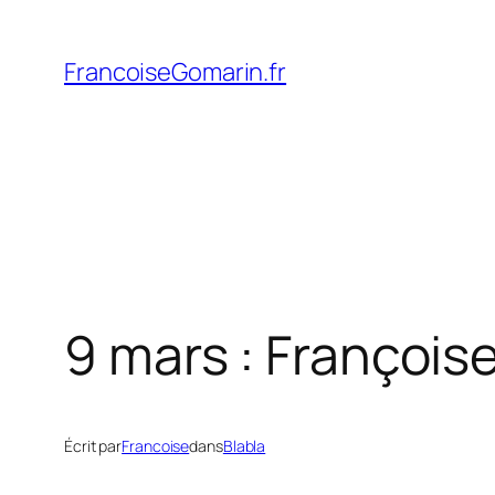
Aller
au
FrancoiseGomarin.fr
contenu
9 mars : François
Écrit par
Francoise
dans
Blabla