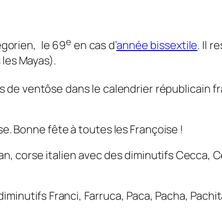
e
égorien, le 69
en cas d’
année bissextile
. Il 
 les Mayas).
s de ventôse dans le calendrier républicain 
se. Bonne fête à toutes les Françoise !
n, corse italien avec des diminutifs
Cecca
,
C
(diminutifs
Franci
,
Farruca
,
Paca
,
Pacha
,
Pachit