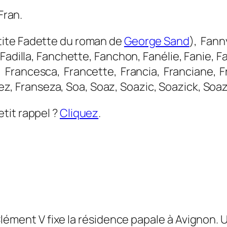
Fran
.
etite Fadette du roman de
George Sand
), Fann
Fadilla
,
Fanchette
,
Fanchon
,
Fanélie
,
Fanie
,
F
,
Francesca
,
Francette
,
Francia
,
Franciane
,
F
ez
,
Franseza
,
Soa
,
Soaz
,
Soazic
,
Soazick
,
Soaz
tit rappel ?
Cliquez
.
ément V fixe la résidence papale à Avignon. Un