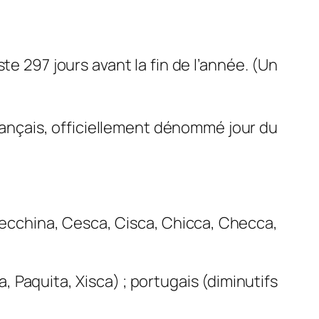
reste 297 jours avant la fin de l’année. (Un
français, officiellement dénommé
jour du
ecchina
,
Cesca
,
Cisca
,
Chicca
,
Checca
,
a
,
Paquita
,
Xisca
) ; portugais (diminutifs