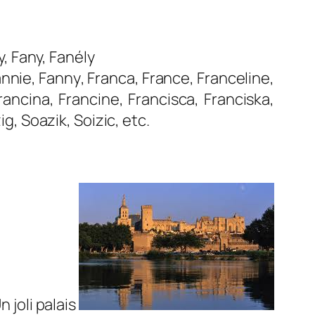
y, Fany, Fanély
annie
,
Fanny
,
Franca
,
France
,
Franceline
,
rancina
,
Francine
,
Francisca
,
Franciska
,
ig
,
Soazik
,
Soizic
, etc.
 joli palais