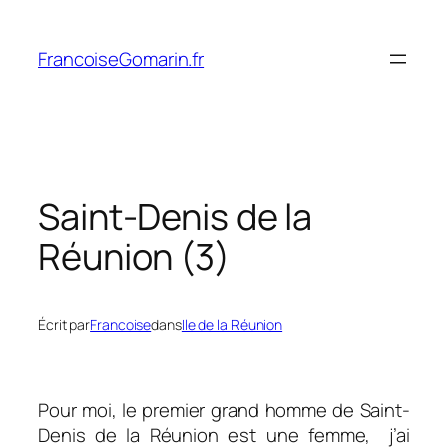
Aller
au
FrancoiseGomarin.fr
contenu
Saint-Denis de la
Réunion (3)
Écrit par
Francoise
dans
Ile de la Réunion
Pour moi, le premier grand homme de Saint-
Denis de la Réunion est une femme, j’ai