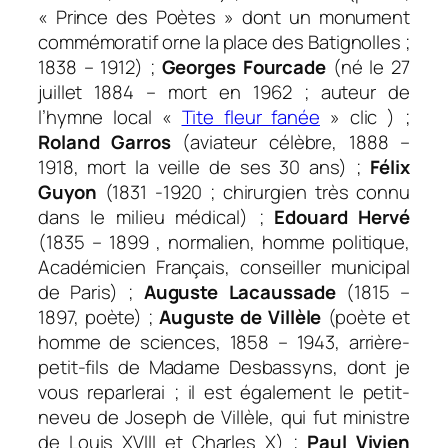
« Prince des Poètes » dont un monument
commémoratif orne la place des Batignolles ;
1838 – 1912) ;
Georges Fourcade
(né le 27
juillet 1884 – mort en 1962 ; auteur de
l’hymne local «
Tite fleur fanée
» clic ) ;
Roland Garros
(aviateur célèbre, 1888 –
1918, mort la veille de ses 30 ans) ;
Félix
Guyon
(1831 -1920 ; chirurgien très connu
dans le milieu médical) ;
Edouard Hervé
(1835 – 1899 , normalien, homme politique,
Académicien Français, conseiller municipal
de Paris) ;
Auguste Lacaussade
(1815 –
1897, poète) ;
Auguste de Villèle
(poète et
homme de sciences, 1858 – 1943, arrière-
petit-fils de Madame Desbassyns, dont je
vous reparlerai ; il est également le petit-
neveu de Joseph de Villèle, qui fut ministre
de Louis XVIII et Charles X) ;
Paul Vivien