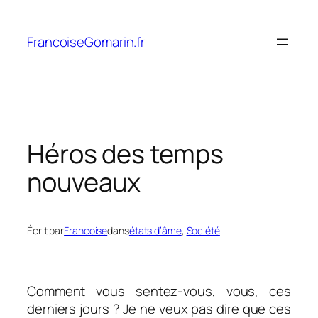
Aller
au
FrancoiseGomarin.fr
contenu
Héros des temps
nouveaux
Écrit par
Francoise
dans
états d’âme
, 
Société
Comment vous sentez-vous, vous, ces
derniers jours ? Je ne veux pas dire que ces