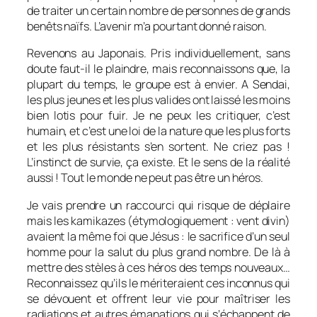
de traiter un certain nombre de personnes de grands
benêts naïfs. L’avenir m’a pourtant donné raison.
Revenons au Japonais. Pris individuellement, sans
doute faut-il le plaindre, mais reconnaissons que, la
plupart du temps, le groupe est à envier. A Sendai,
les plus jeunes et les plus valides ont laissé les moins
bien lotis pour fuir. Je ne peux les critiquer, c’est
humain, et c’est une loi de la nature que les plus forts
et les plus résistants s’en sortent. Ne criez pas !
L’instinct de survie, ça existe. Et le sens de la réalité
aussi ! Tout le monde ne peut pas être un héros.
Je vais prendre un raccourci qui risque de déplaire
mais les kamikazes (étymologiquement : vent divin)
avaient la même foi que Jésus : le sacrifice d’un seul
homme pour la salut du plus grand nombre. De là à
mettre des stèles à ces héros des temps nouveaux…
Reconnaissez qu’ils le mériteraient ces inconnus qui
se dévouent et offrent leur vie pour maîtriser les
radiations et autres émanations qui s’échappent de