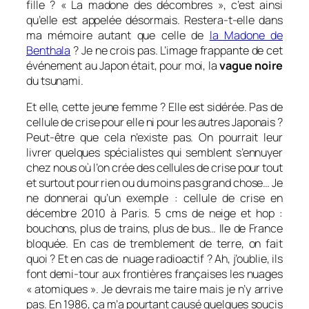
fille ? « La madone des décombres », c’est ainsi
qu’elle est appelée désormais. Restera-t-elle dans
ma mémoire autant que celle de
la Madone de
Benthala
? Je ne crois pas. L’image frappante de cet
événement au Japon était, pour moi, la
vague noire
du tsunami.
Et elle, cette jeune femme ? Elle est sidérée. Pas de
cellule de crise pour elle ni pour les autres Japonais ?
Peut-être que cela n’existe pas. On pourrait leur
livrer quelques spécialistes qui semblent s’ennuyer
chez nous où l’on crée des cellules de crise pour tout
et surtout pour rien ou du moins pas grand chose… Je
ne donnerai qu’un exemple : cellule de crise en
décembre 2010 à Paris. 5 cms de neige et hop :
bouchons, plus de trains, plus de bus… Ile de France
bloquée. En cas de tremblement de terre, on fait
quoi ? Et en cas de nuage radioactif ? Ah, j’oublie, ils
font demi-tour aux frontières françaises les nuages
« atomiques ». Je devrais me taire mais je n’y arrive
pas. En 1986, ça m’a pourtant causé quelques soucis