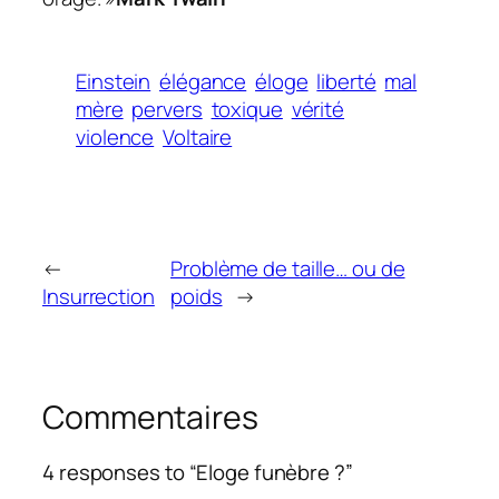
Einstein
élégance
éloge
liberté
mal
mère
pervers
toxique
vérité
violence
Voltaire
←
Problème de taille… ou de
Insurrection
poids
→
Commentaires
4 responses to “Eloge funèbre ?”