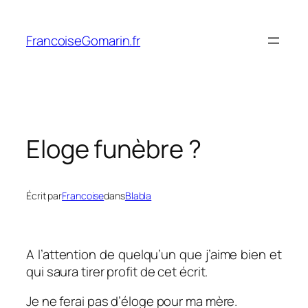
Aller
au
FrancoiseGomarin.fr
contenu
Eloge funèbre ?
Écrit par
Francoise
dans
Blabla
A l’attention de quelqu’un que j’aime bien et
qui saura tirer profit de cet écrit.
Je ne ferai pas d’éloge pour ma mère.