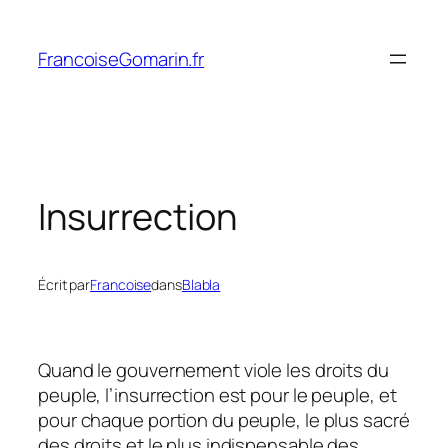
Aller
au
FrancoiseGomarin.fr
contenu
Insurrection
Écrit par
Francoise
dans
Blabla
Quand le gouvernement viole les droits du
peuple, l’insurrection est pour le peuple, et
pour chaque portion du peuple, le plus sacré
des droits et le plus indispensable des