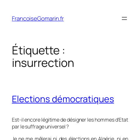
Aller
au
FrancoiseGomarin.fr
contenu
Étiquette :
insurrection
Elections démocratiques
Est-il encore légitime de désigner les hommes d’Etat
par le suffrage universel ?
Je ne me mêlerai ni des élections en Algérie, ni en