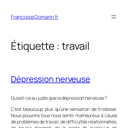
Aller
au
FrancoiseGomarin.fr
contenu
Étiquette :
travail
Dépression nerveuse
Qu’est-ce au juste que la dépression nerveuse ?
C’est beaucoup plus qu’une sensation de tristesse.
Nous pouvons tous nous sentir malheureux à cause
de problèmes de travail, de difficultés relationnelles,
de soucis d’argent, de la perte de quelqu’un de