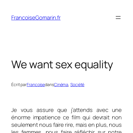
Aller
au
FrancoiseGomarin.fr
contenu
We want sex equality
Écrit par
Francoise
dans
Cinéma
, 
Société
Je vous assure que j’attends avec une
énorme impatience ce film qui devrait non
seulement nous faire rire, mais en plus, nous
les femmes, nous faire réfléchir sur notre