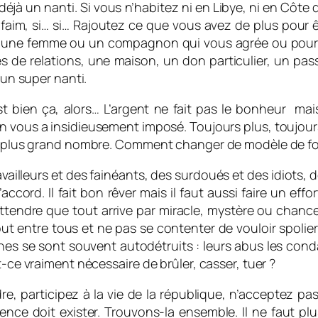
à un nanti. Si vous n’habitez ni en Libye, ni en Côte d’I
faim, si… si… Rajoutez ce que vous avez de plus pour
ou une femme ou un compagnon qui vous agrée ou pourq
es de relations, une maison, un don particulier, un p
 un super nanti.
t bien ça, alors… L’argent ne fait pas le bonheur mais
n vous a insidieusement imposé. Toujours plus, toujours
s le plus grand nombre. Comment changer de modèle de 
ravailleurs et des fainéants, des surdoués et des idiots, 
cord. Il fait bon rêver mais il faut aussi faire un effor
 attendre que tout arrive par miracle, mystère ou chance.
ut entre tous et ne pas se contenter de vouloir spolier 
es se sont souvent autodétruits : leurs abus les cond
t-ce vraiment nécessaire de brûler, casser, tuer ?
e, participez à la vie de la république, n’acceptez pas 
lence doit exister. Trouvons-la ensemble. Il ne faut p