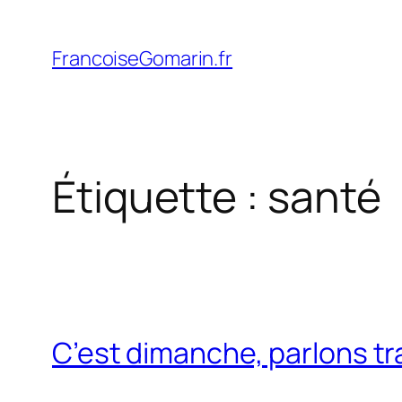
Aller
au
FrancoiseGomarin.fr
contenu
Étiquette :
santé
C’est dimanche, parlons tra