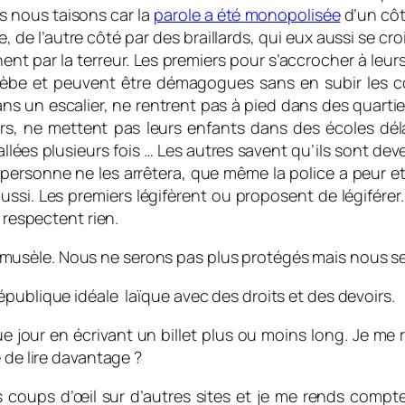
s nous taisons car la
parole a été monopolisée
d’un côt
ue, de l’autre côté par des braillards, qui eux aussi se cr
nent par la terreur. Les premiers pour s’accrocher à leu
 plèbe et peuvent être démagogues sans en subir les 
ns un escalier, ne rentrent pas à pied dans des quartie
s, ne mettent pas leurs enfants dans des écoles dél
llées plusieurs fois … Les autres savent qu’ils sont deve
 personne ne les arrêtera, que même la police a peur et 
 aussi. Les premiers légifèrent ou proposent de légiférer
 respectent rien.
sèle. Nous ne serons pas plus protégés mais nous sero
publique idéale laïque avec des droits et des devoirs.
e jour en écrivant un billet plus ou moins long. Je me re
 de lire davantage ?
des coups d’œil sur d’autres sites et je me rends com