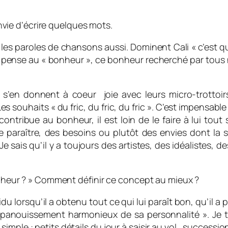
 envie d’écrire quelques mots.
t les paroles de chansons aussi. Dominent Cali « c’est 
Je pense au « bonheur », ce bonheur recherché par tou
 s’en donnent à coeur joie avec leurs micro-trottoi
Les souhaits « du fric, du fric, du fric ». C’est impensab
ontribue au bonheur, il est loin de le faire à lui tou
, le paraître, des besoins ou plutôt des envies dont la 
 Je sais qu’il y a toujours des artistes, des idéalistes, 
bonheur ? » Comment définir ce concept au mieux ?
du lorsqu’il a obtenu tout ce qui lui paraît bon, qu’il a
l’épanouissement harmonieux de sa personnalité ». Je 
mple : petits détails du jour à saisir au vol., succession