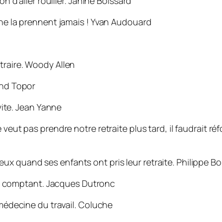
n d’aller rouiller.
Janine Boissard
ne la prennent jamais !
Yvan Audouard
traire.
Woody Allen
nd Topor
vite.
Jean Yanne
veut pas prendre notre retraite plus tard, il faudrait ré
x quand ses enfants ont pris leur retraite.
Philippe B
aie comptant.
Jacques Dutronc
 médecine du travail.
Coluche