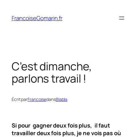
Aller
au
FrancoiseGomarin.fr
contenu
C’est dimanche,
parlons travail !
Écrit par
Francoise
dans
Blabla
Si pour gagner deux fois plus, il faut
travailler deux fois
plus, je ne vois pas où