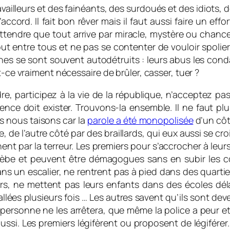
ravailleurs et des fainéants, des surdoués et des idiots, 
cord. Il fait bon rêver mais il faut aussi faire un effor
 attendre que tout arrive par miracle, mystère ou chance.
ut entre tous et ne pas se contenter de vouloir spolier 
es se sont souvent autodétruits : leurs abus les cond
t-ce vraiment nécessaire de brûler, casser, tuer ?
e, participez à la vie de la république, n’acceptez pas 
lence doit exister. Trouvons-la ensemble. Il ne faut p
s nous taisons car la
parole a été monopolisée
d’un côt
ue, de l’autre côté par des braillards, qui eux aussi se cr
nent par la terreur. Les premiers pour s’accrocher à leu
 plèbe et peuvent être démagogues sans en subir les 
ns un escalier, ne rentrent pas à pied dans des quartie
s, ne mettent pas leurs enfants dans des écoles dél
llées plusieurs fois … Les autres savent qu’ils sont deve
 personne ne les arrêtera, que même la police a peur et 
 aussi. Les premiers légifèrent ou proposent de légiférer