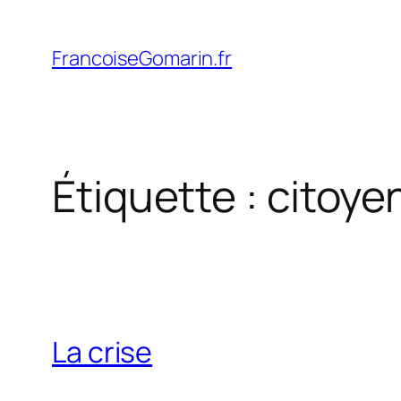
Aller
au
FrancoiseGomarin.fr
contenu
Étiquette :
citoye
La crise