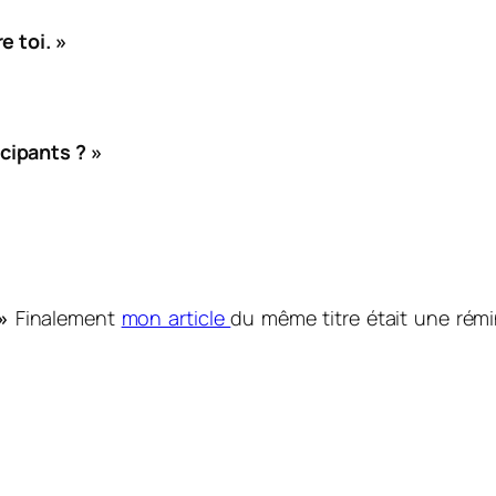
e toi. »
cipants ? »
»
Finalement
mon article
du même titre était une rémi