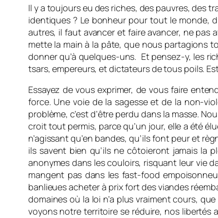
Il y a toujours eu des riches, des pauvres, des t
identiques ? Le bonheur pour tout le monde, d’ac
autres, il faut avancer et faire avancer, ne pas
mette la main à la pâte, que nous partagions to
donner qu’à quelques-uns. Et pensez-y, les rich
tsars, empereurs, et dictateurs de tous poils. Es
Essayez de vous exprimer, de vous faire entendr
force. Une voie de la sagesse et de la non-vio
problème, c’est d’être perdu dans la masse. Nou
croit tout permis, parce qu’un jour, elle a été él
n’agissant qu’en bandes, qu’ils font peur et règ
ils savent bien qu’ils ne côtoieront jamais la
anonymes dans les couloirs, risquant leur vie da
mangent pas dans les fast-food empoisonneur
banlieues acheter à prix fort des viandes réemba
domaines où la loi n’a plus vraiment cours, que
voyons notre territoire se réduire, nos libertés