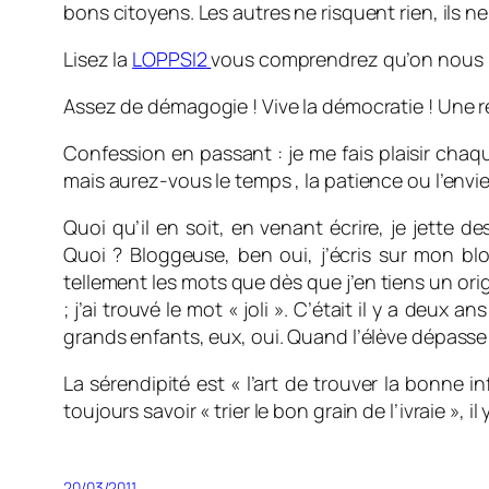
bons citoyens. Les autres ne risquent rien, ils ne
Lisez la
LOPPSI2
vous comprendrez qu’on nous mu
Assez de démagogie ! Vive la démocratie ! Une ré
Confession en passant : je me fais plaisir chaqu
mais aurez-vous le temps , la patience ou l’envie
Quoi qu’il en soit, en venant écrire, je jette 
Quoi ? Bloggeuse, ben oui, j’écris sur mon bl
tellement les mots que dès que j’en tiens un origin
; j’ai trouvé le mot « joli ». C’était il y a deu
grands enfants, eux, oui. Quand l’élève dépasse
La sérendipité est « l’art de trouver la bonne i
toujours savoir « trier le bon grain de l’ivraie », i
20/03/2011