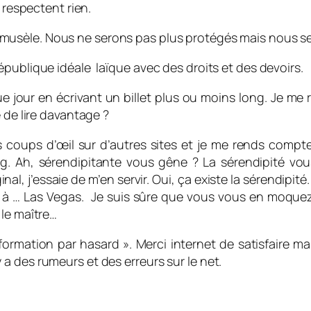
 respectent rien.
sèle. Nous ne serons pas plus protégés mais nous sero
publique idéale laïque avec des droits et des devoirs.
e jour en écrivant un billet plus ou moins long. Je me re
 de lire davantage ?
des coups d’œil sur d’autres sites et je me rends com
og. Ah, sérendipitante vous gêne ? La sérendipité vo
al, j’essaie de m’en servir. Oui, ça existe la sérendipité
x ans à … Las Vegas. Je suis sûre que vous vous en moquez
 le maître…
nformation par hasard ». Merci internet de satisfaire ma
l y a des rumeurs et des erreurs sur le net.