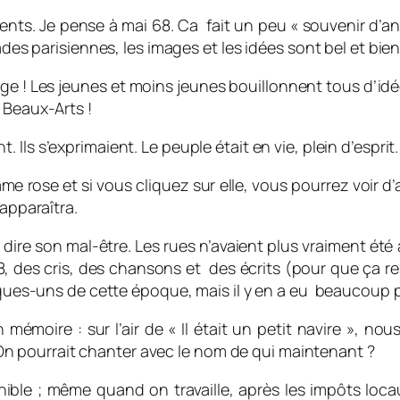
ments. Je pense à mai 68. Ca fait un peu « souvenir d’an
cades parisiennes, les images et les idées sont bel et b
e ! Les jeunes et moins jeunes bouillonnent tous d’idée
 Beaux-Arts !
t. Ils s’exprimaient. Le peuple était en vie, plein d’esprit.
ame rose et si vous cliquez sur elle, vous pourrez voir 
 apparaîtra.
 dire son mal-être. Les rues n’avaient plus vraiment été
8, des cris, des chansons et des écrits (pour que ça re
elques-uns de cette époque, mais il y en a eu beaucoup p
mémoire : sur l’air de « Il était un petit navire », n
 pourrait chanter avec le nom de qui maintenant ?
le ; même quand on travaille, après les impôts locau