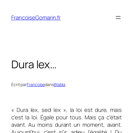
Aller
au
FrancoiseGomarin.fr
contenu
Dura lex…
Écrit par
Francoise
dans
Blabla
« Dura lex, sed lex », la loi est dure, mais
c’est la loi. Égale pour tous. Mais ça c’était
avant. Au moins durant un moment, avant.
Aujourd’hui, c’est sûr, adieu l’égalité ! Du