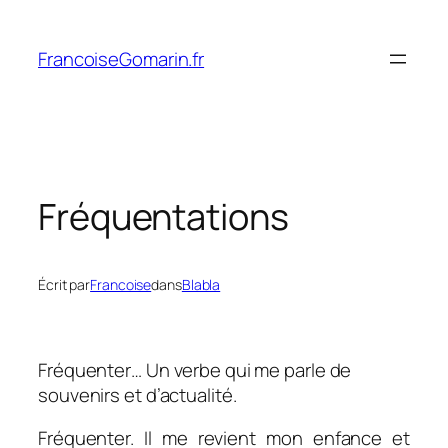
Aller
au
FrancoiseGomarin.fr
contenu
Fréquentations
Écrit par
Francoise
dans
Blabla
Fréquenter… Un verbe qui me parle de
souvenirs et d’actualité.
Fréquenter. Il me revient mon enfance et