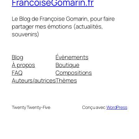
FrancoiseGomarin.fr
Le Blog de Françoise Gomarin, pour faire
partager mes émotions (actualités,
souvenirs)
Blog
Évènements
À propos
Boutique
FAQ
Compositions
Auteurs/autrices
Thèmes
Twenty Twenty-Five
Conçu avec
WordPress