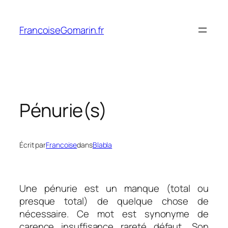
Aller
au
FrancoiseGomarin.fr
contenu
Pénurie(s)
Écrit par
Francoise
dans
Blabla
Une pénurie est un manque (total ou
presque total) de quelque chose de
nécessaire.
Ce mot est s
ynonyme de
carence, insuffisance, rareté, défaut… Son