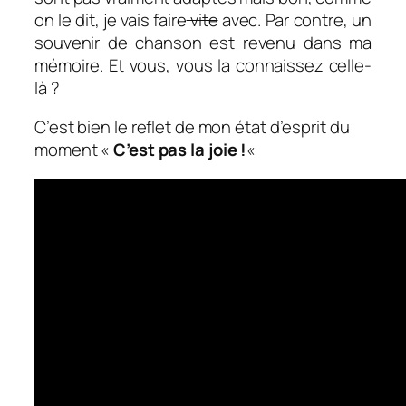
on le dit, je vais faire
vite
avec. Par contre, un
souvenir de chanson est revenu dans ma
mémoire. Et vous, vous la connaissez celle-
là ?
C’est bien le reflet de mon état d’esprit du
moment «
C’est pas la joie !
«