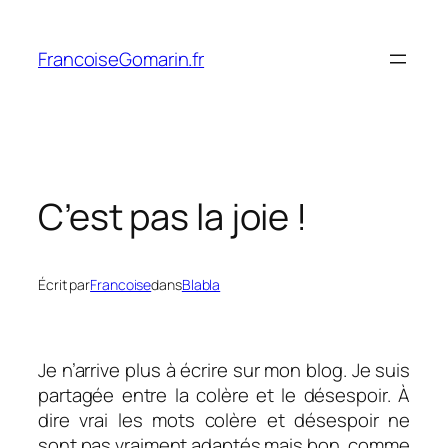
Aller
au
FrancoiseGomarin.fr
contenu
C’est pas la joie !
Écrit par
Francoise
dans
Blabla
Je n’arrive plus à écrire sur mon blog. Je suis
partagée entre la colère et le désespoir. À
dire vrai les mots colère et désespoir ne
sont pas vraiment adaptés mais bon, comme