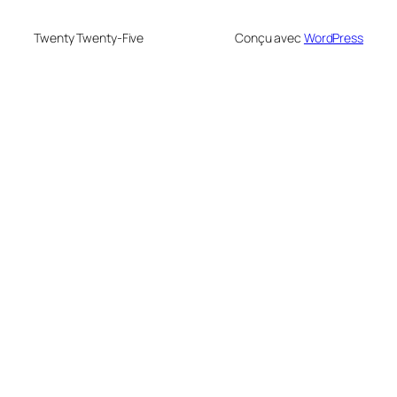
Twenty Twenty-Five
Conçu avec
WordPress