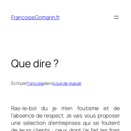
Aller
au
FrancoiseGomarin.fr
contenu
Que dire ?
Écrit par
Francoise
dans
coup de gueule
Ras-le-bol du je m’en foutisme et de
l’absence de respect. Je vais vous proposer
une sélection d’entreprises qui se foutent
de leurs clients : ceux dont j’ai fait les frais