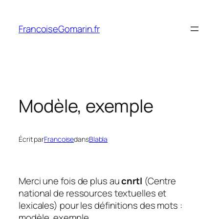
Aller
au
FrancoiseGomarin.fr
contenu
Modèle, exemple
Écrit par
Francoise
dans
Blabla
Merci une fois de plus au
cnrtl
(Centre
national de ressources textuelles et
lexicales) pour les définitions des mots :
modèle, exemple.