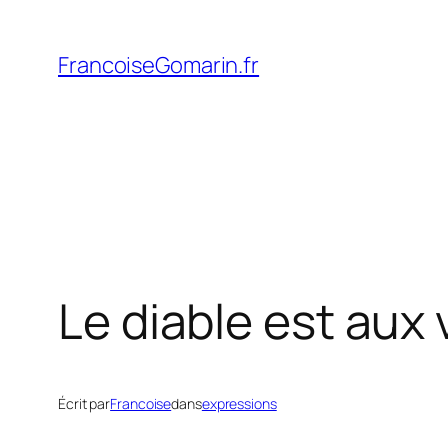
Aller
au
FrancoiseGomarin.fr
contenu
Le diable est aux
Écrit par
Francoise
dans
expressions