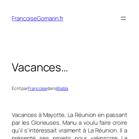
Aller
au
FrancoiseGomarin.fr
contenu
Vacances…
Écrit par
Francoise
dans
Blabla
Vacances à Mayotte, La Réunion en passant
par les Glorieuses. Manu a voulu faire croire
qu’il s’intéressait vraiment à La Réunion. Il a
présenté ses projets pour «
réinscrire La