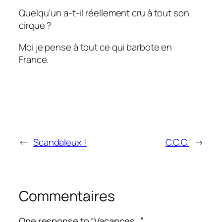
Quelqu’un a-t-il réellement cru à tout son
cirque ?
Moi je pense à tout ce qui barbote en
France.
←
Scandaleux !
C.C.C.
→
Commentaires
One response to “Vacances…”