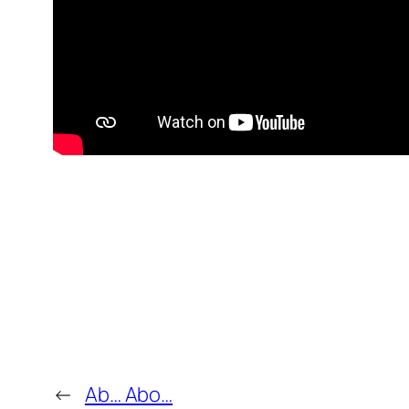
←
Ab… Abo…