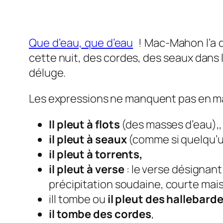
Que d’eau, que d’eau
! Mac-Mahon l’a dé
cette nuit, des cordes, des seaux dans l
déluge.
Les expressions ne manquent pas en m
Il pleut à flots
(des masses d’eau),,
il pleut à seaux
(comme si quelqu’un 
il pleut à torrents,
il pleut à verse
: le verse désignant
précipitation soudaine, courte mai
ill tombe ou
il pleut des hallebarde
il tombe des cordes
,