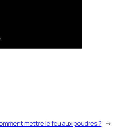
omment mettre le feu aux poudres ?
→