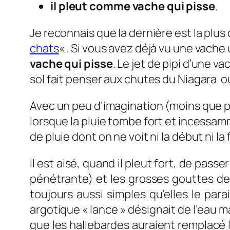
il pleut comme vache qui pisse
.
Je reconnais que la dernière est la plu
chats
« . Si vous avez déjà vu une vach
vache qui pisse
. Le jet de pipi d’une 
sol fait penser aux chutes du Niagara o
Avec un peu d’imagination (moins que po
lorsque la pluie tombe fort et incessam
de pluie dont on ne voit ni la début ni la
Il est aisé, quand il pleut fort, de passer
pénétrante) et les grosses gouttes de 
toujours aussi simples qu’elles le para
argotique « lance » désignait de l’eau m
que les hallebardes auraient remplacé l