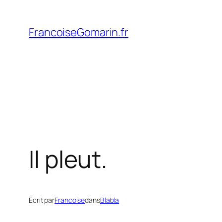
Aller
au
FrancoiseGomarin.fr
contenu
Il pleut.
Écrit par
Francoise
dans
Blabla