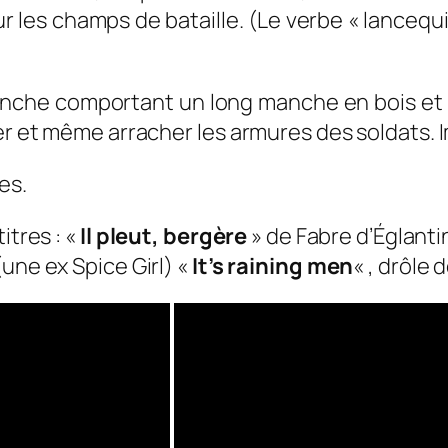
r les champs de bataille. (Le verbe « lancequin
anche comportant un long manche en bois et u
cer et même arracher les armures des soldats. 
es.
itres : «
Il pleut, bergère
» de Fabre d’Églanti
une ex Spice Girl) «
It’s raining men
« , drôle 