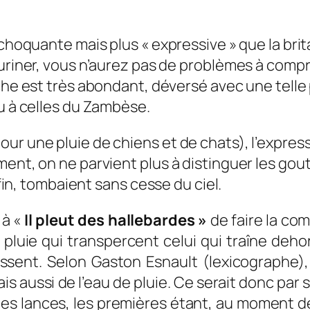
s choquante mais plus « expressive » que la br
e uriner, vous n’aurez pas de problèmes à comp
vache est très abondant, déversé avec une telle
u à celles du Zambèse.
ur une pluie de chiens et de chats), l’expres
ment, on ne parvient plus à distinguer les go
 fin, tombaient sans cesse du ciel.
 à «
Il pleut des hallebardes »
de faire la co
pluie qui transpercent celui qui traîne deho
issent. Selon Gaston Esnault (lexicographe),
ais aussi de l’eau de pluie. Ce serait donc p
es lances, les premières étant, au moment de 