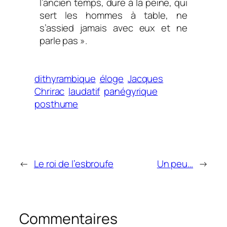
l’ancien temps, dure à la peine, qui
sert les hommes à table, ne
s’assied jamais avec eux et ne
parle pas »
.
dithyrambique
éloge
Jacques
Chrirac
laudatif
panégyrique
posthume
←
Le roi de l’esbroufe
Un peu…
→
Commentaires