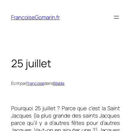
Aller
au
FrancoiseGomarin.fr
contenu
25 juillet
Écrit par
Francoise
dans
Blabla
Pourquoi 25 juillet ? Parce que c’est la Saint
Jacques (la plus grande des saints Jacques
parce qu’il y a d’autres fêtes pour d’autres
Jacques. Va-t-on en ajouter une ?) Jacques