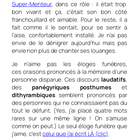
Super-Menteur
, dans ce rôle : il était trop
bon vivant et ça, c’était son bon côté
franchouillard et aimable. Pour le reste, il a
fait comme il le sentait, pour se sentir à
l’aise, confortablement installé. Je n’ai pas
envie de le dénigrer aujourd’hui mais pas
envie non plus de chanter ses louanges.
Je n’aime pas les éloges funèbres,
ces oraisons prononcés à la mémoire d’une
personne disparue. Ces discours
laudatifs
,
des
panégyriques posthumes
et
dithyrambiques
semblent prononcés par
des personnes qui ne connaissaient pas du
tout le défunt. (Yes, j’ai placé quatre mots
rares sur une même ligne ! On s’amuse
comme on peut.) Le seul éloge funèbre que
j’aime, c’est
celui que j’ai écrit LÀ (clic)
.