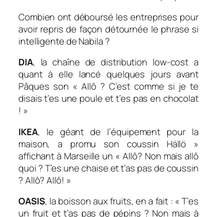
Combien ont déboursé les entreprises pour
avoir repris de façon détournée le phrase si
intelligente de Nabila ?
DIA
, la chaîne de distribution low-cost a
quant à elle lancé quelques jours avant
Pâques son «
Allô ? C’est comme si je te
disais t’es une poule et t’es pas en chocolat
! »
IKEA
, le géant de l’équipement pour la
maison, a promu son coussin Hällö »
affichant à Marseille un
« Allô? Non mais allô
quoi ? T’es une chaise et t’as pas de coussin
? Allô? Allô! »
OASIS
, la boisson aux fruits, en a fait :
« T’es
un fruit et t’as pas de pépins ? Non mais à