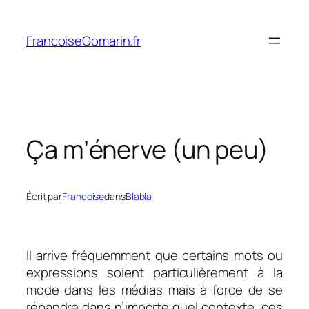
Aller
au
FrancoiseGomarin.fr
contenu
Ça m’énerve (un peu)
Écrit par
Francoise
dans
Blabla
Il arrive fréquemment que certains mots ou
expressions soient particulièrement à la
mode dans les médias mais à force de se
répandre dans n’importe quel contexte, ces