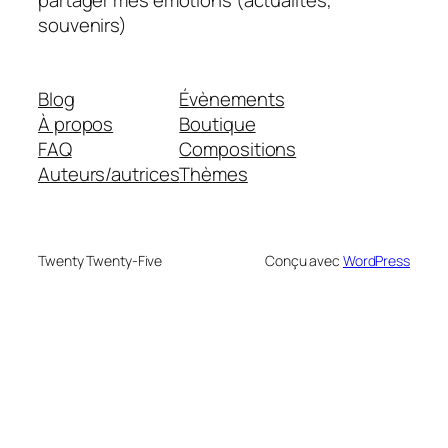
partager mes émotions (actualités,
souvenirs)
Blog
Évènements
À propos
Boutique
FAQ
Compositions
Auteurs/autrices
Thèmes
Twenty Twenty-Five
Conçu avec
WordPress