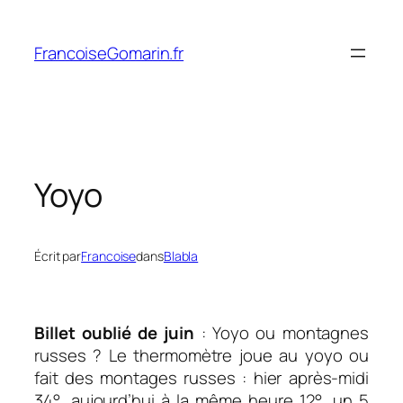
Aller
au
FrancoiseGomarin.fr
contenu
Yoyo
Écrit par
Francoise
dans
Blabla
Billet oublié de juin
: Yoyo ou montagnes
russes ? Le thermomètre joue au yoyo ou
fait des montages russes : hier après-midi
34°, aujourd’hui à la même heure 12°, un 5