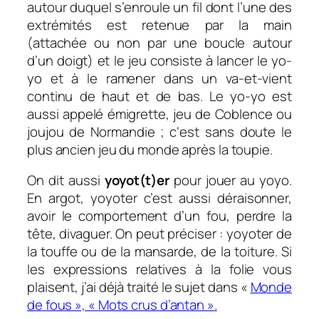
autour duquel s’enroule un fil dont l’une des
extrémités est retenue par la main
(attachée ou non par une boucle autour
d’un doigt) et le jeu consiste à lancer le yo-
yo et à le ramener dans un va-et-vient
continu de haut et de bas. Le yo-yo est
aussi appelé
émigrette
,
jeu de Coblence
ou
joujou de Normandie ;
c
‘
est sans doute le
plus ancien jeu du monde après la toupie.
On dit aussi
yoyot(t)er
pour j
ouer au yoyo.
En argot, yoyoter c’est aussi
d
éraisonner,
avoir le comportement d’un fou, p
erdre la
tête, divaguer. On peut préciser : y
oyoter de
la touffe ou
de la mansarde, de la toiture. Si
les expressions relatives à la folie vous
plaisent, j’ai déjà traité le sujet dans «
Monde
de fous », «
Mots crus d’antan »
.