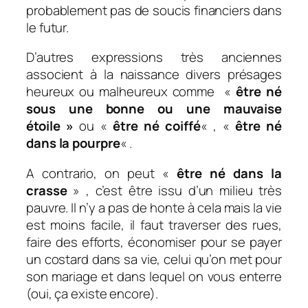
probablement pas de soucis financiers dans
le futur.
D’autres expressions très anciennes
associent à la naissance divers présages
heureux ou malheureux comme «
ê
tre né
sous une bonne ou une mauvaise
étoile »
ou «
ê
tre né coiffé
« , «
ê
tre né
dans la pourpre
« .
A contrario, on peut «
être né dans la
crasse
» ,
c’est être issu d’un milieu très
pauvre. Il n’y a pas de honte à cela mais la vie
est moins facile, il faut traverser des rues,
faire des efforts, économiser pour se payer
un costard dans sa vie, celui qu’on met pour
son mariage et dans lequel on vous enterre
(oui, ça existe encore).