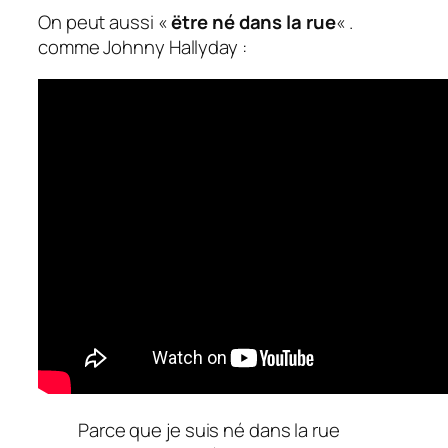
On peut aussi «
ëtre né dans la rue
« .
comme Johnny Hallyday :
Parce que je suis né dans la rue