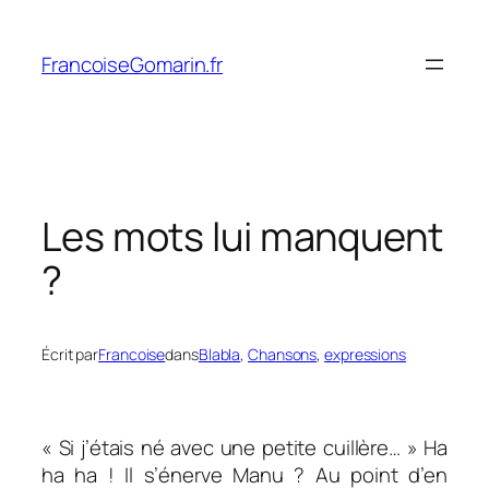
Aller
au
FrancoiseGomarin.fr
contenu
Les mots lui manquent
?
Écrit par
Francoise
dans
Blabla
, 
Chansons
, 
expressions
«
Si j’étais né avec une petite cuillère
… » Ha
ha ha ! Il s’énerve Manu ? Au point d’en