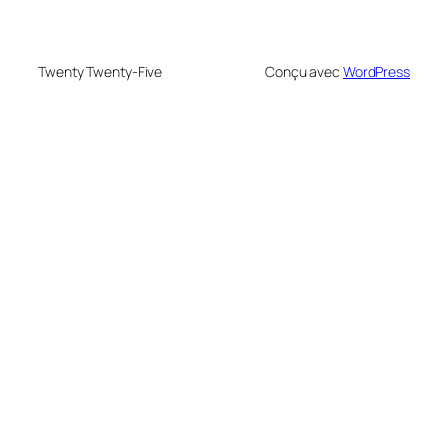
Twenty Twenty-Five
Conçu avec
WordPress