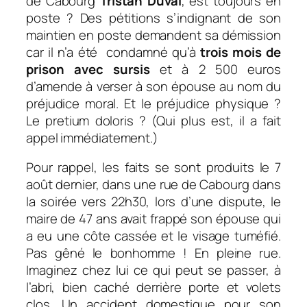
de Cabourg
Tristan Duval
, est toujours en
poste ? Des pétitions s’indignant de son
maintien en poste demandent sa démission
car il n’a été condamné qu’à
trois mois de
prison avec sursis
et à 2 500 euros
d’amende à verser à son épouse au nom du
préjudice moral. Et le préjudice physique ?
Le pretium doloris ? (Qui plus est, il a fait
appel immédiatement.)
Pour rappel, les faits se sont produits le 7
août dernier, dans une rue de Cabourg dans
la soirée vers 22h30, lors d’une dispute, le
maire de 47 ans avait frappé son épouse qui
a eu une côte cassée et le visage tuméfié.
Pas gêné le bonhomme ! En pleine rue.
Imaginez chez lui ce qui peut se passer, à
l’abri, bien caché derrière porte et volets
clos. Un accident domestique pour son