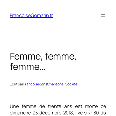
Aller
au
FrancoiseGomarin.fr
contenu
Femme, femme,
femme…
Écrit par
Francoise
dans
Chansons
, 
Société
Une femme de trente ans est morte ce
dimanche 23 décembre 2018, vers 7h30 du