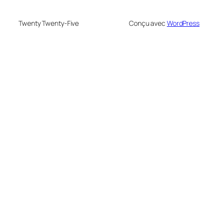
Twenty Twenty-Five
Conçu avec
WordPress