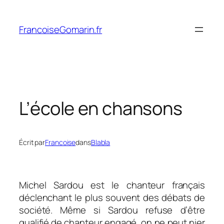
Aller
au
FrancoiseGomarin.fr
contenu
L’école en chansons
Écrit par
Francoise
dans
Blabla
Michel Sardou est le chanteur français
déclenchant le plus souvent des débats de
société. Même si Sardou refuse d’être
qualifié de chanteur engagé, on ne peut nier