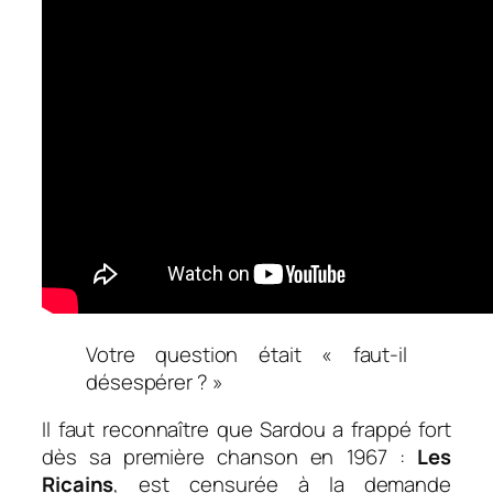
Votre question était « faut-il
désespérer ? »
Il faut reconnaître que Sardou a frappé fort
dès sa première chanson en 1967 :
Les
Ricains
, est censurée à la demande