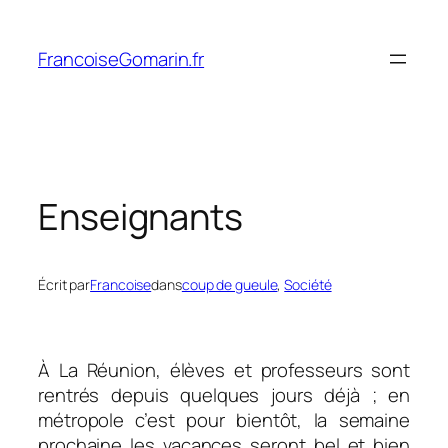
Aller
au
FrancoiseGomarin.fr
contenu
Enseignants
Écrit par
Francoise
dans
coup de gueule
, 
Société
À La Réunion, élèves et professeurs sont
rentrés depuis quelques jours déjà ; en
métropole c’est pour bientôt, la semaine
prochaine les vacances seront bel et bien