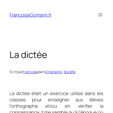
Aller
au
FrancoiseGomarin.fr
contenu
La dictée
Écrit par
Francoise
dans
Chansons
, 
Société
La dictée était un exercice utilisé dans les
classes pour enseigner aux élèves
l’orthographe et/ou en vérifier la
connaissance. Il me semble qu’à l’époque où