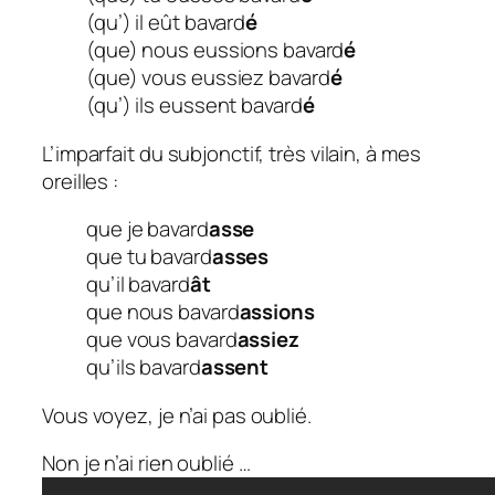
(qu’) il eût bavard
é
(que) nous eussions bavard
é
(que) vous eussiez bavard
é
(qu’) ils eussent bavard
é
L’imparfait du subjonctif, très vilain, à mes
oreilles :
que je bavard
asse
que tu bavard
asses
qu’il bavard
ât
que nous bavard
assions
que vous bavard
assiez
qu’ils bavard
assent
Vous voyez, je n’ai pas oublié.
Non je n’ai rien oublié …